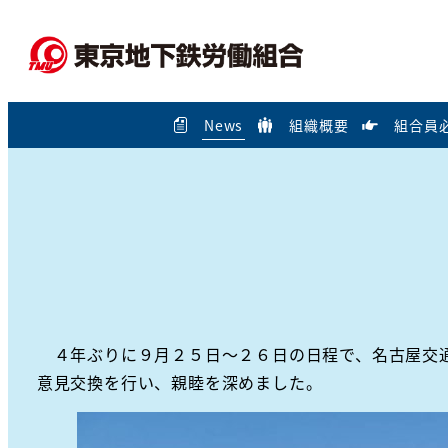
メ
イ
ン
コ
News
組織概要
組合員
ン
テ
ン
ツ
へ
移
動
４年ぶりに９月２５日～２６日の日程で、名古屋交通
意見交換を行い、親睦を深めました。