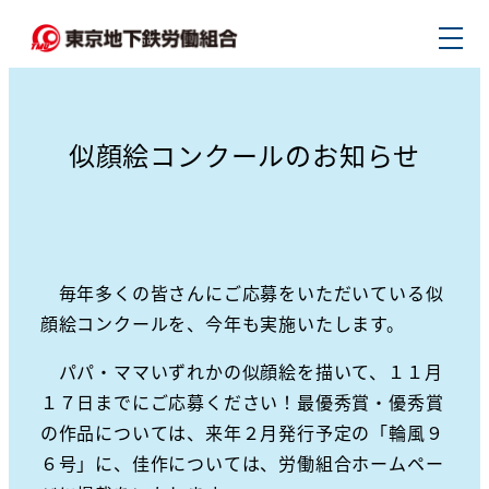
メ
イ
ン
コ
ン
似顔絵コンクールのお知らせ
テ
ン
ツ
へ
毎年多くの皆さんにご応募をいただいている似
移
顔絵コンクールを、今年も実施いたします。
動
パパ・ママいずれかの似顔絵を描いて、１１月
１７日までにご応募ください！最優秀賞・優秀賞
の作品については、来年２月発行予定の「輪風９
６号」に、佳作については、労働組合ホームペー