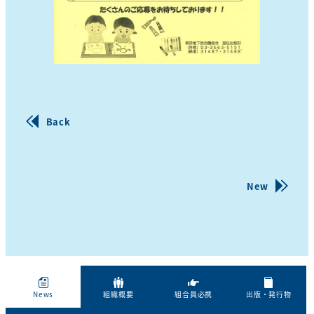
Back
New
News
組織概要
組合員必携
出版・発行物