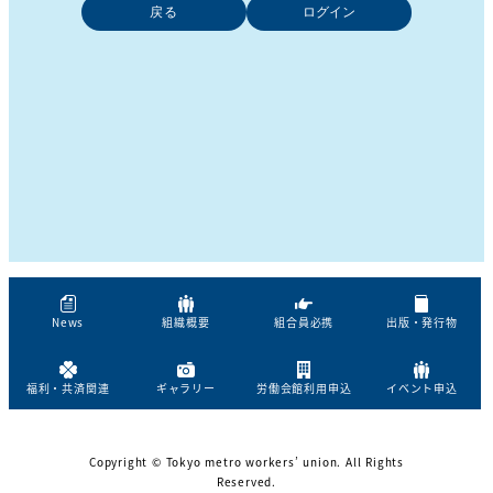
戻る
News
組織概要
組合員必携
出版・発行物
福利・共済関連
ギャラリー
労働会館利用申込
イベント申込
Copyright © Tokyo metro workers’ union. All Rights
Reserved.