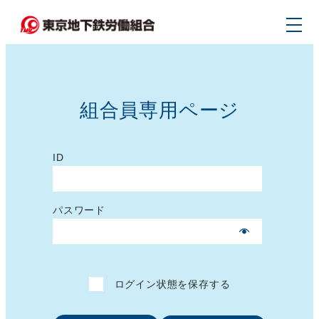
メ
イ
ン
コ
ン
組合員専用ページ
テ
ン
ツ
ID
へ
移
パスワード
動
ログイン状態を保存する