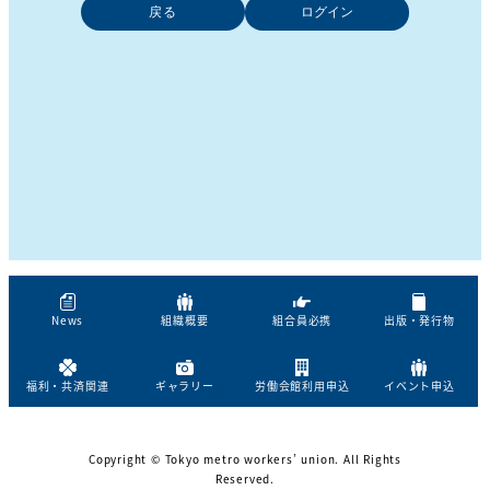
戻る
News
組織概要
組合員必携
出版・発行物
福利・共済関連
ギャラリー
労働会館利用申込
イベント申込
Copyright © Tokyo metro workers’ union. All Rights
Reserved.