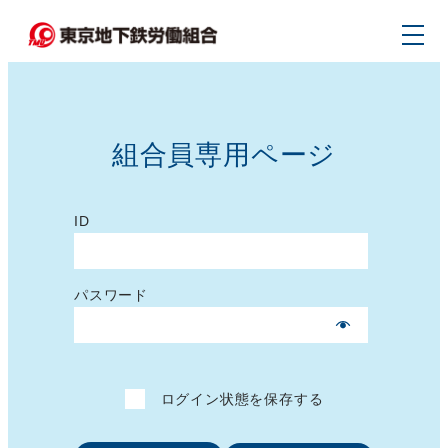
メ
イ
ン
コ
ン
組合員専用ページ
テ
ン
ツ
ID
へ
移
パスワード
動
ログイン状態を保存する