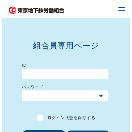
メ
イ
ン
コ
ン
組合員専用ページ
テ
ン
ツ
ID
へ
移
パスワード
動
ログイン状態を保存する