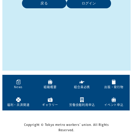
戻る
News
組織概要
組合員必携
出版・発行物
福利・共済関連
ギャラリー
労働会館利用申込
イベント申込
Copyright © Tokyo metro workers’ union. All Rights
Reserved.