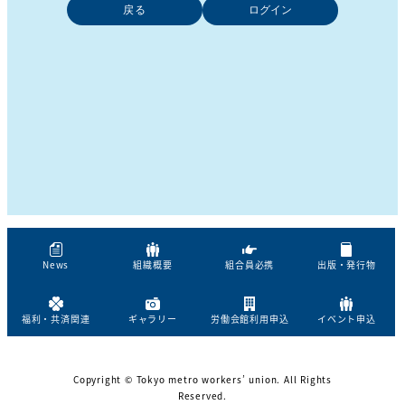
戻る
News
組織概要
組合員必携
出版・発行物
福利・共済関連
ギャラリー
労働会館利用申込
イベント申込
Copyright © Tokyo metro workers’ union. All Rights
Reserved.