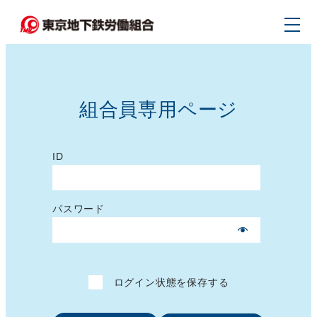
メ
イ
ン
コ
ン
組合員専用ページ
テ
ン
ツ
ID
へ
移
パスワード
動
ログイン状態を保存する