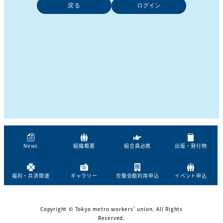
戻る
News
組織概要
組合員必携
出版・発行物
福利・共済関連
ギャラリー
労働会館利用申込
イベント申込
Copyright © Tokyo metro workers’ union. All Rights
Reserved.