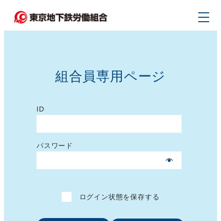
メ
イ
ン
コ
ン
組合員専用ページ
テ
ン
ツ
ID
へ
移
パスワード
動
ログイン状態を保存する