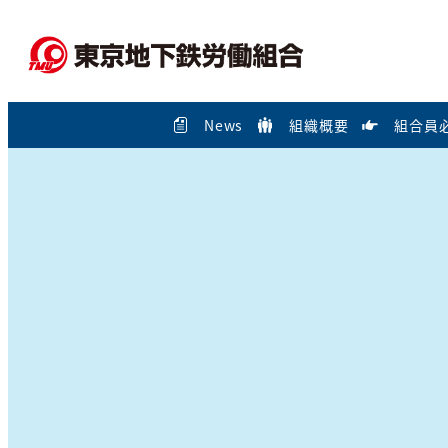
メ
イ
ン
コ
News
組織概要
組合員
ン
テ
ン
ツ
へ
移
動