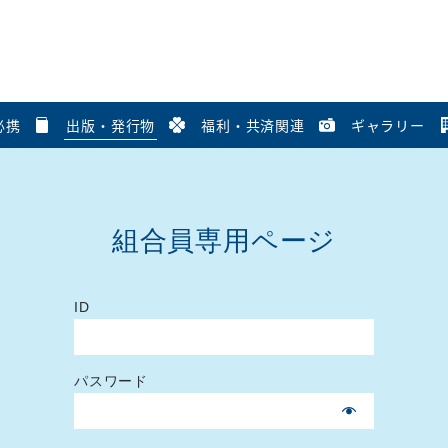
必携
出版・発行物
福利・共済関連
ギャラリー
組合員専用ページ
ID
パスワード