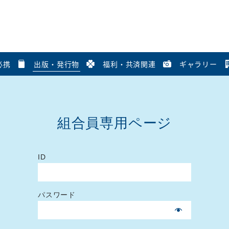
必携
出版・発行物
福利・共済関連
ギャラリー
組合員専用ページ
ID
パスワード