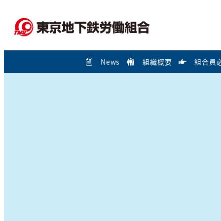
メ
イ
ン
コ
News
組織概要
組合員
ン
テ
ン
ツ
へ
移
動