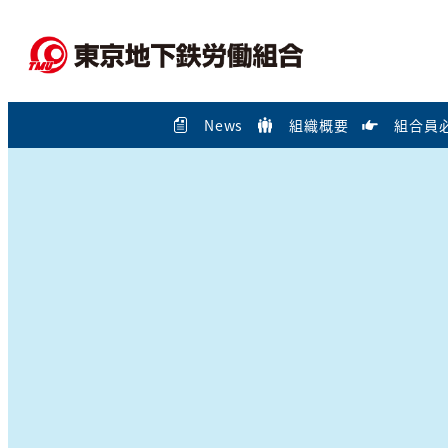
メ
イ
ン
コ
News
組織概要
組合員
ン
テ
ン
ツ
へ
移
動