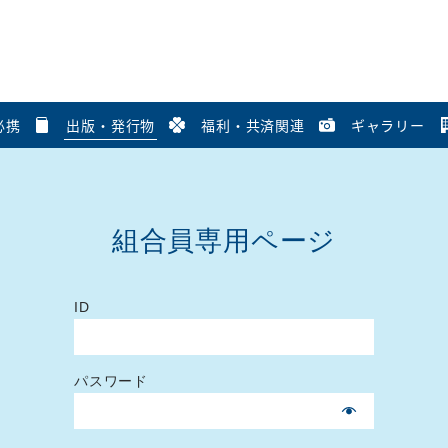
必携
出版・発行物
福利・共済関連
ギャラリー
組合員専用ページ
ID
パスワード