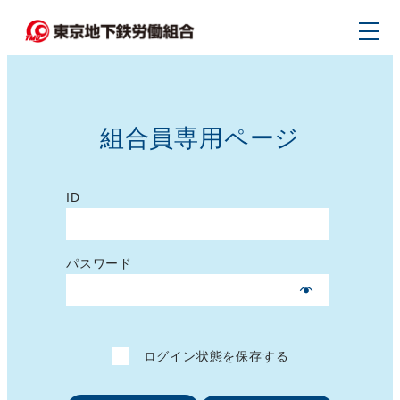
メ
イ
ン
コ
ン
組合員専用ページ
テ
ン
ツ
ID
へ
移
パスワード
動
ログイン状態を保存する