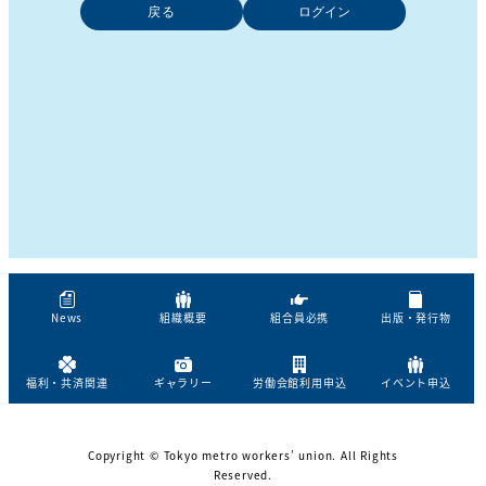
戻る
News
組織概要
組合員必携
出版・発行物
福利・共済関連
ギャラリー
労働会館利用申込
イベント申込
Copyright © Tokyo metro workers’ union. All Rights
Reserved.