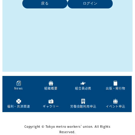
戻る
News
組織概要
組合員必携
出版・発行物
福利・共済関連
ギャラリー
労働会館利用申込
イベント申込
Copyright © Tokyo metro workers’ union. All Rights
Reserved.