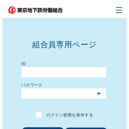
メ
イ
ン
コ
ン
組合員専用ページ
テ
ン
ツ
ID
へ
移
パスワード
動
ログイン状態を保存する