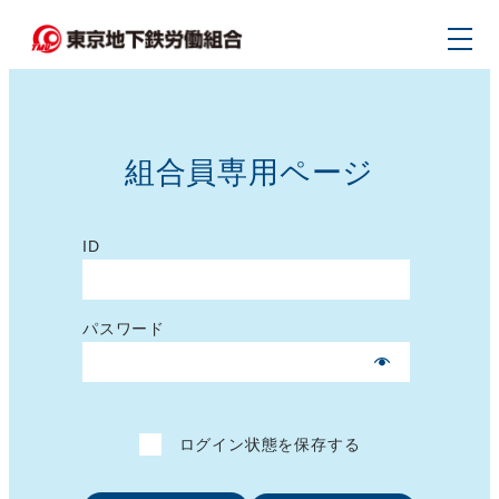
メ
イ
ン
コ
ン
組合員専用ページ
テ
ン
ツ
ID
へ
移
パスワード
動
ログイン状態を保存する