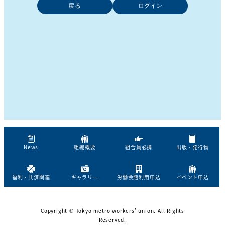
戻る
News
組織概要
組合員必携
出版・発行物
福利・共済関連
ギャラリー
労働会館利用申込
イベント申込
Copyright © Tokyo metro workers’ union. All Rights
Reserved.