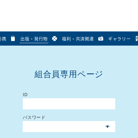
必携
出版・発行物
福利・共済関連
ギャラリー
組合員専用ページ
ID
パスワード