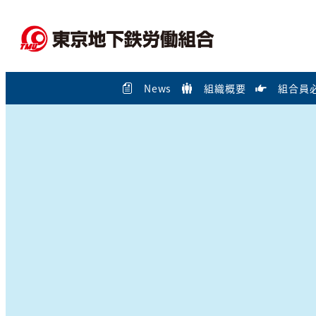
メ
イ
ン
コ
News
組織概要
組合員
ン
テ
ン
ツ
へ
移
動