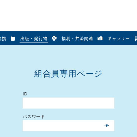
必携
出版・発行物
福利・共済関連
ギャラリー
組合員専用ページ
ID
パスワード