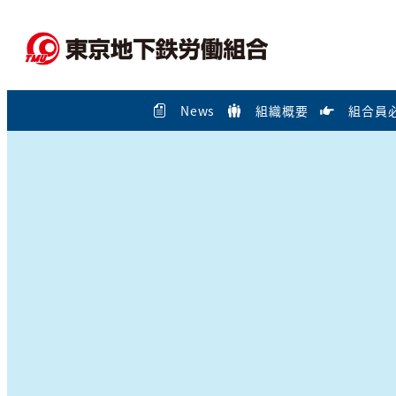
メ
イ
ン
コ
News
組織概要
組合員
ン
テ
ン
ツ
へ
移
動